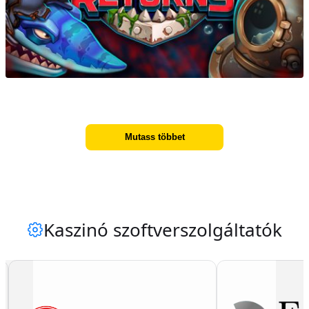
Mutass többet
Kaszinó szoftverszolgáltatók