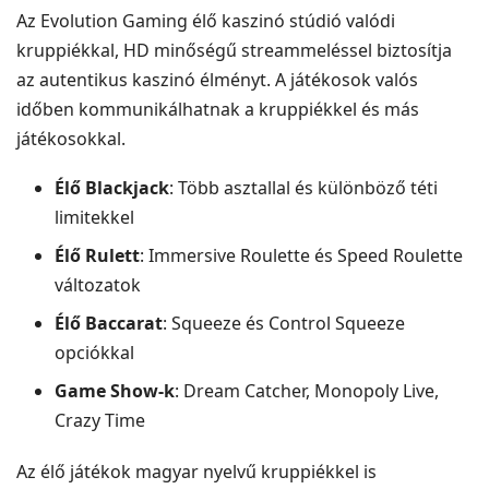
Az Evolution Gaming élő kaszinó stúdió valódi
kruppiékkal, HD minőségű streammeléssel biztosítja
az autentikus kaszinó élményt. A játékosok valós
időben kommunikálhatnak a kruppiékkel és más
játékosokkal.
Élő Blackjack
: Több asztallal és különböző téti
limitekkel
Élő Rulett
: Immersive Roulette és Speed Roulette
változatok
Élő Baccarat
: Squeeze és Control Squeeze
opciókkal
Game Show-k
: Dream Catcher, Monopoly Live,
Crazy Time
Az élő játékok magyar nyelvű kruppiékkel is