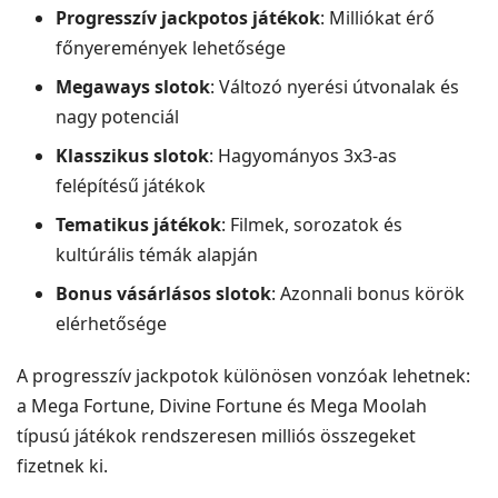
Progresszív jackpotos játékok
: Milliókat érő
főnyeremények lehetősége
Megaways slotok
: Változó nyerési útvonalak és
nagy potenciál
Klasszikus slotok
: Hagyományos 3x3-as
felépítésű játékok
Tematikus játékok
: Filmek, sorozatok és
kultúrális témák alapján
Bonus vásárlásos slotok
: Azonnali bonus körök
elérhetősége
A progresszív jackpotok különösen vonzóak lehetnek:
a Mega Fortune, Divine Fortune és Mega Moolah
típusú játékok rendszeresen milliós összegeket
fizetnek ki.