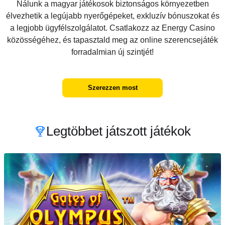
Nálunk a magyar játékosok biztonságos környezetben
élvezhetik a legújabb nyerőgépeket, exkluzív bónuszokat és
a legjobb ügyfélszolgálatot. Csatlakozz az Energy Casino
közösségéhez, és tapasztald meg az online szerencsejáték
forradalmian új szintjét!
Szerezzen most
Legtöbbet játszott játékok