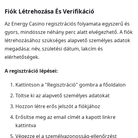
Fiók Létrehozása És Verifikáció
Az Energy Casino regisztrációs folyamata egyszerű és
gyors, mindössze néhány perc alatt elvégezhető. A fiók
létrehozásához szükséges alapvető személyes adatok
megadása: név, születési dátum, lakcím és
elérhetőségek.
A regisztráció lépései:
Kattintson a "Regisztráció" gombra a főoldalon
Töltse ki az alapvető személyes adatokat
Hozzon létre erős jelszót a fiókjához
Erősítse meg az email címét a kapott linkre
kattintva
Végezze el a személyazonosság-ellenőrzést